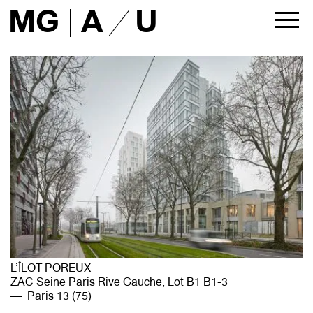
MG
A
U
ACTUALITÉS
PROJETS
tous
architecture
urbanisme
liste
AGENCE
présentation
approche
équipe
partenaires
L’ÎLOT POREUX
maîtres d’ouvrage
ZAC Seine Paris Rive Gauche, Lot B1 B1-3
presse
Paris 13 (75)
publications