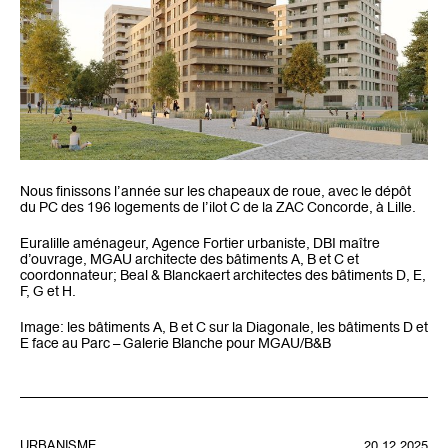
Nous finissons l’année sur les chapeaux de roue, avec le dépôt
du PC des 196 logements de l’ilot C de la ZAC Concorde, à Lille.
Euralille aménageur, Agence Fortier urbaniste, DBI maître
d’ouvrage, MGAU architecte des bâtiments A, B et C et
coordonnateur; Beal & Blanckaert architectes des bâtiments D, E,
F, G et H.
Image: les bâtiments A, B et C sur la Diagonale, les bâtiments D et
E face au Parc – Galerie Blanche pour MGAU/B&B
URBANISME
20.12.2025