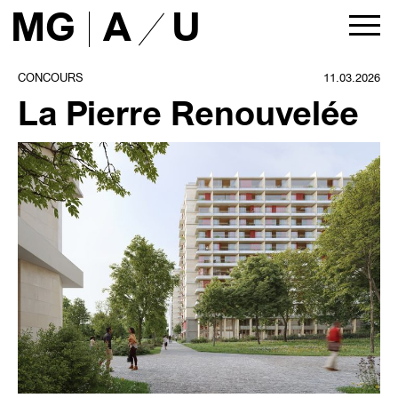
MG
A
U
ACTUALITÉS
CONCOURS
11.03.2026
La Pierre Renouvelée
PROJETS
tous
architecture
urbanisme
liste
AGENCE
présentation
approche
équipe
partenaires
maîtres d’ouvrage
presse
publications