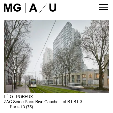
MG
A
U
ACTUALITÉS
PROJETS
tous
architecture
urbanisme
liste
AGENCE
présentation
approche
équipe
partenaires
L’ÎLOT POREUX
maîtres d’ouvrage
ZAC Seine Paris Rive Gauche, Lot B1 B1-3
presse
Paris 13 (75)
publications