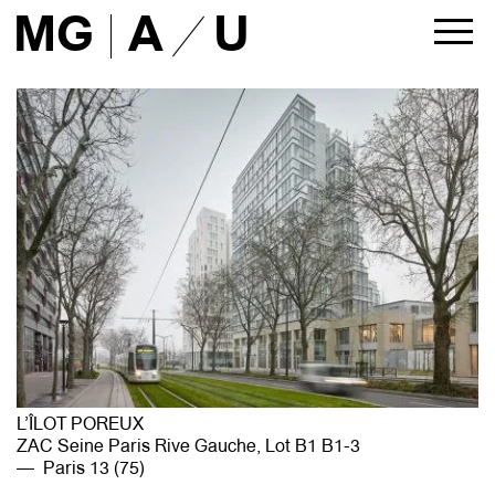
MG
A
U
ACTUALITÉS
PROJETS
tous
architecture
urbanisme
liste
AGENCE
présentation
approche
équipe
partenaires
L’ÎLOT POREUX
maîtres d’ouvrage
ZAC Seine Paris Rive Gauche, Lot B1 B1-3
presse
Paris 13 (75)
publications