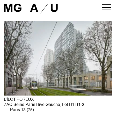
MG
A
U
ACTUALITÉS
PROJETS
tous
architecture
urbanisme
liste
AGENCE
présentation
approche
équipe
partenaires
L’ÎLOT POREUX
maîtres d’ouvrage
ZAC Seine Paris Rive Gauche, Lot B1 B1-3
presse
Paris 13 (75)
publications