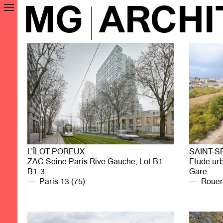
MG
A
RCHI
L’ÎLOT POREUX
SAINT-S
ZAC Seine Paris Rive Gauche, Lot B1
Etude urb
B1-3
Gare
Paris 13 (75)
Rouen 